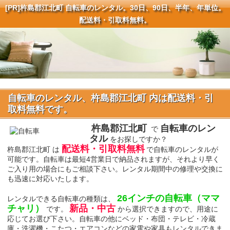
[PR]
杵島郡江北町 自転車のレンタル。30日、90日、半年、年単位。
配送料・引取料無料。
自転車のレンタル、杵島郡江北町 内は配送料・引
取料無料です。
杵島郡江北町
自転車のレン
で
タル
をお探しですか？
配送料・引取料無料
杵島郡江北町 は
で自転車のレンタルが
可能です。自転車は最短4営業日で納品されますが、それより早く
ご入り用の場合にもご相談下さい。レンタル期間中の修理や交換に
も迅速に対応いたします。
26インチの自転車（ママ
レンタルできる自転車の種類は、
チャリ）
新品・中古
です。
から選択できますので、用途に
応じてお選び下さい。自転車の他にベッド・布団・テレビ・冷蔵
庫・洗濯機・こたつ・エアコンなどの家電や家具もレンタルできま