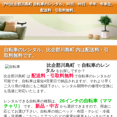
[PR]
比企郡川島町 自転車のレンタル。30日、90日、半年、年単位。
配送料・引取料無料。
自転車のレンタル、比企郡川島町 内は配送料・引
取料無料です。
比企郡川島町
自転車のレン
で
タル
をお探しですか？
配送料・引取料無料
比企郡川島町 は
で自転車のレンタルが
可能です。自転車は最短4営業日で納品されますが、それより早く
ご入り用の場合にもご相談下さい。レンタル期間中の修理や交換に
も迅速に対応いたします。
26インチの自転車（ママ
レンタルできる自転車の種類は、
チャリ）
新品・中古
です。
から選択できますので、用途に
応じてお選び下さい。自転車の他にベッド・布団・テレビ・冷蔵
庫・洗濯機・こたつ・エアコンなどの家電や家具もレンタルできま