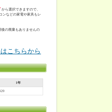
古
から選択できますので、
コンなどの家電や家具もレ
用後の廃棄もありませんの
りはこちらから
1年
620