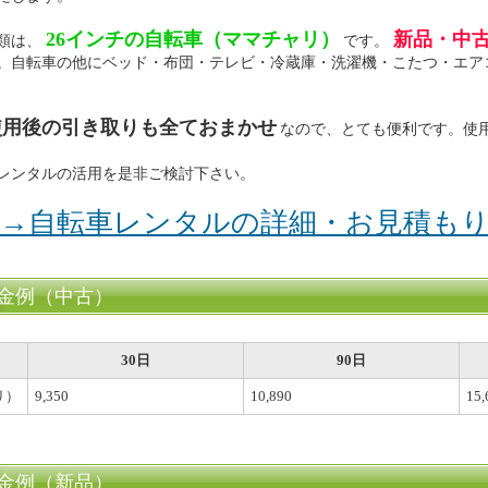
26インチの自転車（ママチャリ）
新品・中
類は、
です。
。自転車の他にベッド・布団・テレビ・冷蔵庫・洗濯機・こたつ・エア
使用後の引き取りも全ておまかせ
なので、とても便利です。使
レンタルの活用を是非ご検討下さい。
→自転車レンタルの詳細・お見積も
金例（中古）
30日
90日
リ）
9,350
10,890
15,
金例（新品）