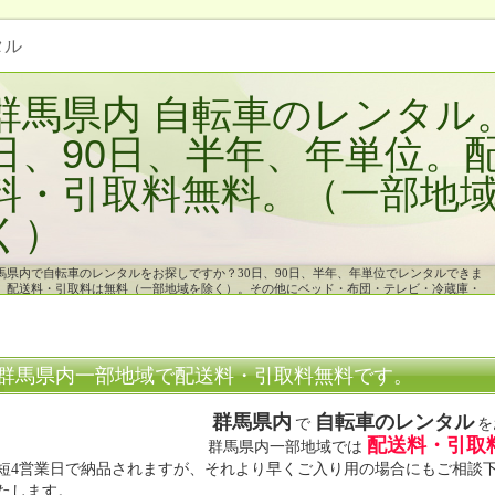
タル
群馬県内 自転車のレンタル。
日、90日、半年、年単位。
料・引取料無料。（一部地
く）
馬県内で自転車のレンタルをお探しですか？30日、90日、半年、年単位でレンタルできま
。配送料・引取料は無料（一部地域を除く）。その他にベッド・布団・テレビ・冷蔵庫・
濯機・こたつ・エアコンなどの家電や家具もレンタルできます。
群馬県内一部地域で配送料・引取料無料です。
群馬県内
自転車のレンタル
で
を
配送料・引取
群馬県内一部地域では
短4営業日で納品されますが、それより早くご入り用の場合にもご相談
たします。