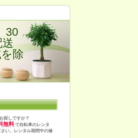
30
配送
域を除
お探しですか？
料無料
で自転車のレンタ
下さい。レンタル期間中の修