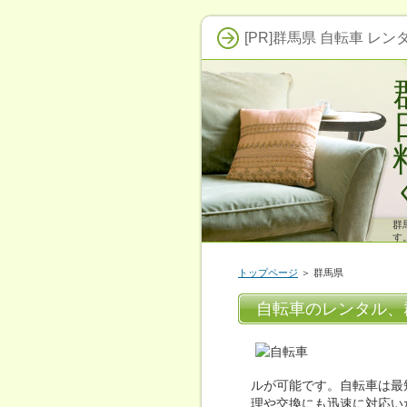
[PR]群馬県 自転車 レン
群
す
洗
トップページ
＞ 群馬県
自転車のレンタル、
ルが可能です。自転車は最
理や交換にも迅速に対応い