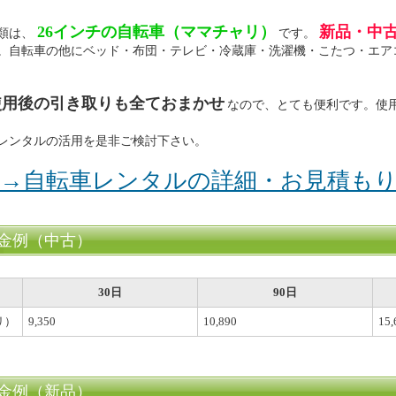
26インチの自転車（ママチャリ）
新品・中
類は、
です。
。自転車の他にベッド・布団・テレビ・冷蔵庫・洗濯機・こたつ・エア
使用後の引き取りも全ておまかせ
なので、とても便利です。使
レンタルの活用を是非ご検討下さい。
→自転車レンタルの詳細・お見積も
金例（中古）
30日
90日
リ）
9,350
10,890
15,
金例（新品）