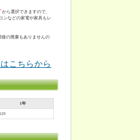
古
から選択できますので、
コンなどの家電や家具もレ
用後の廃棄もありませんの
りはこちらから
1年
620