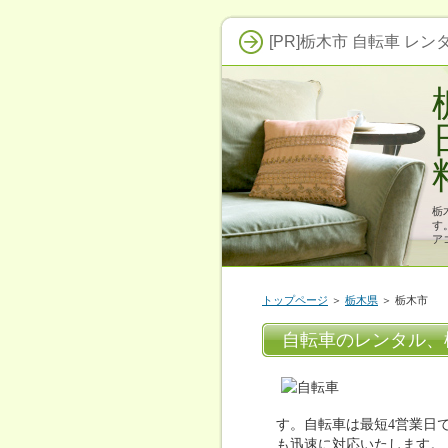
[PR]栃木市 自転車 レン
栃
す
ア
トップページ
＞
栃木県
＞ 栃木市
自転車のレンタル、
す。自転車は最短4営業日
も迅速に対応いたします。