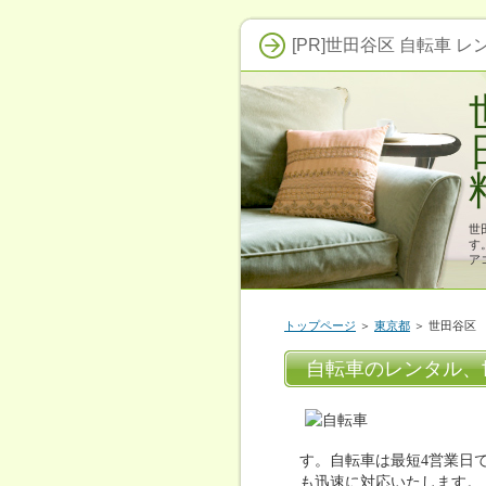
[PR]世田谷区 自転車 レ
世
す
ア
トップページ
＞
東京都
＞ 世田谷区
自転車のレンタル、
す。自転車は最短4営業日
も迅速に対応いたします。