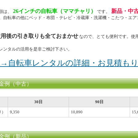
26インチの自転車（ママチャリ）
新品・中
類は、
です。
。自転車の他にベッド・布団・テレビ・冷蔵庫・洗濯機・こたつ・エア
使用後の引き取りも全ておまかせ
なので、とても便利です。使
レンタルの活用を是非ご検討下さい。
→自転車レンタルの詳細・お見積も
金例（中古）
30日
90日
リ）
9,350
10,890
15,
金例（新品）