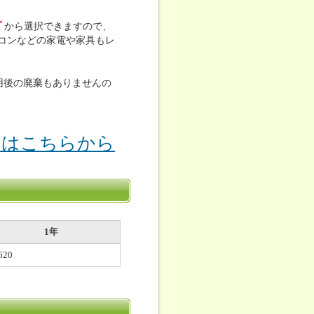
古
から選択できますので、
コンなどの家電や家具もレ
用後の廃棄もありませんの
りはこちらから
1年
620