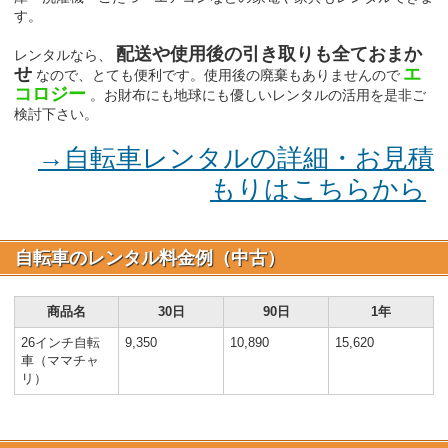
す。
配送や使用後の引き取りも全ておまか
レンタルなら、
せ
エ
なので、とても便利です。使用後の廃棄もありませんので
コロジー
。お財布にも地球にも優しいレンタルの活用を是非ご
検討下さい。
→自転車レンタルの詳細・お見積
もりはこちらから
自転車のレンタル料金例（中古）
商品名
30日
90日
1年
26インチ自転
9,350
10,890
15,620
車（ママチャ
リ）