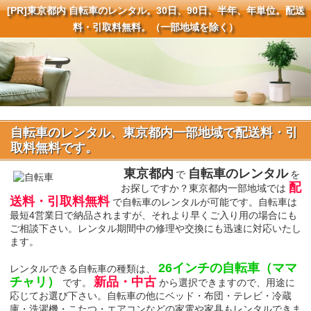
[PR]
東京都内 自転車のレンタル。30日、90日、半年、年単位。配送
料・引取料無料。（一部地域を除く）
自転車のレンタル、東京都内一部地域で配送料・引
取料無料です。
東京都内
自転車のレンタル
で
を
配
お探しですか？東京都内一部地域では
送料・引取料無料
で自転車のレンタルが可能です。自転車は
最短4営業日で納品されますが、それより早くご入り用の場合にも
ご相談下さい。レンタル期間中の修理や交換にも迅速に対応いたし
ます。
26インチの自転車（ママ
レンタルできる自転車の種類は、
チャリ）
新品・中古
です。
から選択できますので、用途に
応じてお選び下さい。自転車の他にベッド・布団・テレビ・冷蔵
庫・洗濯機・こたつ・エアコンなどの家電や家具もレンタルできま